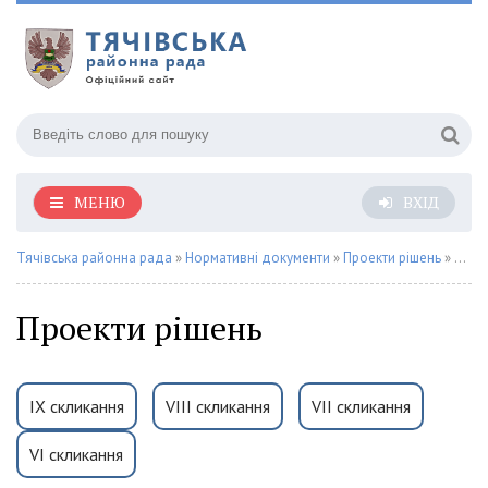
МЕНЮ
ВХІД
Тячівська районна рада
»
Нормативні документи
»
Проекти рішень
» Сторінка 8
Проекти рішень
IX скликання
VIII скликання
VII скликання
VI скликання