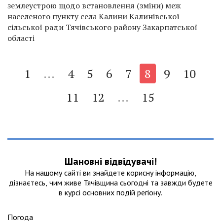
землеустрою щодо встановлення (зміни) меж
населеного пункту села Калини Калинівської
сільської ради Тячівського району Закарпатської
області
1
...
4
5
6
7
8
9
10
11
12
...
15
Шановні відвідувачі!
На нашому сайтi ви знайдете корисну інформацію,
дізнаєтесь, чим живе Тячівщина сьогодні та завжди будете
в курсі основних подій регіону.
Погода