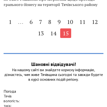
грального бізнесу на території Тячівського району
1
...
6
7
8
9
10
11
12
13
14
15
Шановні відвідувачі!
На нашому сайтi ви знайдете корисну інформацію,
дізнаєтесь, чим живе Тячівщина сьогодні та завжди будете
в курсі основних подій регіону.
Погода
Тячів
вологість:
тиск: