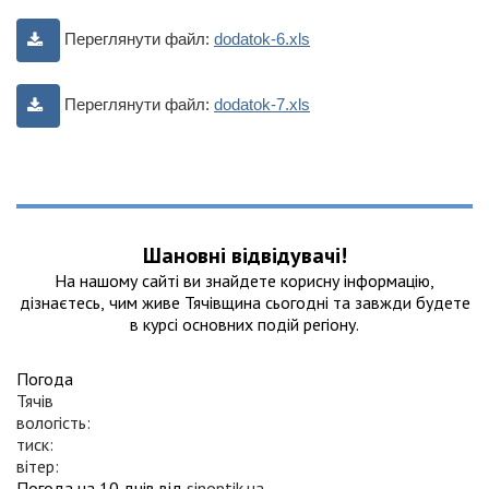
Переглянути файл:
dodatok-6.xls
Переглянути файл:
dodatok-7.xls
Шановні відвідувачі!
На нашому сайтi ви знайдете корисну інформацію,
дізнаєтесь, чим живе Тячівщина сьогодні та завжди будете
в курсі основних подій регіону.
Погода
Тячів
вологість:
тиск:
вітер:
Погода на 10 днів від
sinoptik.ua