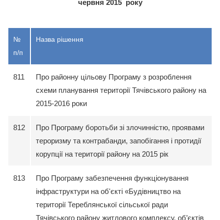
червня 2015 року
№
Назва рішення
п/п
811
Про районну цільову Програму з розроблення
схеми планування території Тячівського району на
2015-2016 роки
812
Про Програму боротьби зі злочинністю, проявами
тероризму та контрабанди, запобігання і протидії
корупції на території району на 2015 рік
813
Про Програму забезпечення функціонування
інфраструктури на об'єкті «Будівництво на
території Тереблянської сільської ради
Тячівського району житлового комплексу, об’єктів