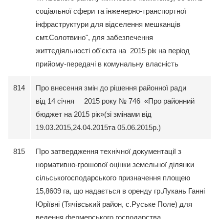
соціальної сфери та інженерно-транспортної
інфраструктури для відселення мешканців
смт.Солотвино", для забезпечення
життєдіяльності об'єкта на 2015 рік на період
прийому-передачі в комунальну власність
814
Про внесення змін до рішення районної ради
від 14 cічня 2015 року № 746 «Про районний
бюджет на 2015 рік»(зі змінами від
19.03.2015,24.04.2015та 05.06.2015р.)
815
Про затвердження технічної документації з
нормативно-грошової оцінки земельної ділянки
сільськогосподарського призначення площею
15,8609 га, що надається в оренду гр.Лукань Ганні
Юріївні (Тячівський район, с.Руське Поле) для
ведення фермерського господарства