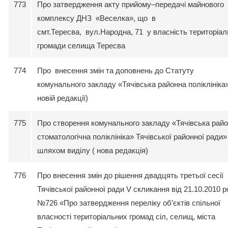
773
Про затвердження акту прийому–передачі майнового
комплексу ДНЗ «Веселка», що в
смт.Тересва, вул.Народна, 71 у власність територіал
громади селища Тересва
774
Про внесення змін та доповнень до Статуту
комунального закладу «Тячівська районна поліклініка»
новій редакції)
775
Про створення комунального закладу «Тячівська рай
стоматологічна поліклініка» Тячівської районної ради»
шляхом виділу ( нова редакція)
776
Про внесення змін до рішення двадцять третьої сесії
Тячівської районної ради V скликання від 21.10.2010 р
№726 «Про затвердження переліку об’єктів спільної
власності територіальних громад сіл, селищ, міста