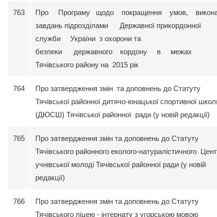
763
Про Програму щодо покращення умов, викона
завдань підрозділами Державної прикордонної
служби України з охорони та
безпеки державного кордону в межах
Тячівського району на 2015 рік
764
Про затвердження змін та доповнень до Статуту
Тячівської районної дитячо-юнацької спортивної школ
(ДЮСШ) Тячівської районної ради (у новій редакції)
765
Про затвердження змін та доповнень до Статуту
Тячівського районного еколого-натуралістичного Цен
учнівської молоді Тячівської районної ради (у новій
редакції)
766
Про затвердження змін та доповнень до Статуту
Тячівського ліцею - інтернату з угорською мовою