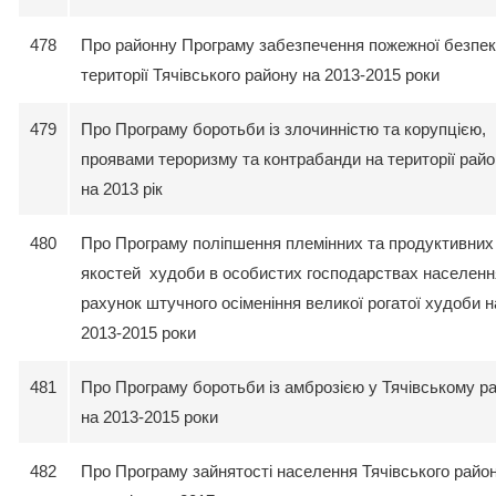
478
Про районну Програму забезпечення пожежної безпек
території Тячівського району на 2013-2015 роки
479
Про Програму боротьби із злочинністю та корупцією,
проявами тероризму та контрабанди на території рай
на 2013 рік
480
Про Програму поліпшення племінних та продуктивних
якостей худоби в особистих господарствах населенн
рахунок штучного осіменіння великої рогатої худоби н
2013-2015 роки
481
Про Програму боротьби із амброзією у Тячівському ра
на 2013-2015 роки
482
Про Програму зайнятості населення Тячівського райо