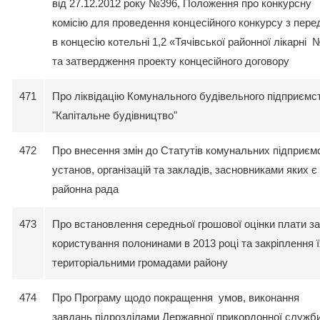
від 27.12.2012 року №396, Положення про конкурсну
комісію для проведення концесійного конкурсу з пере
в концесію котельні 1,2 «Тячівської районної лікарні 
та затвердження проекту концесійного договору
471
Про ліквідацію Комунального будівельного підприємс
"Капітальне будівництво"
472
Про внесення змін до Статутів комунальних підприєм
установ, організацій та закладів, засновниками яких є
районна рада
473
Про встановлення середньої грошової оцінки плати за
користування полонинами в 2013 році та закріплення ї
територіальними громадами району
474
Про Програму щодо покращення умов, виконання
завдань підрозділами Державної прикордонної служб