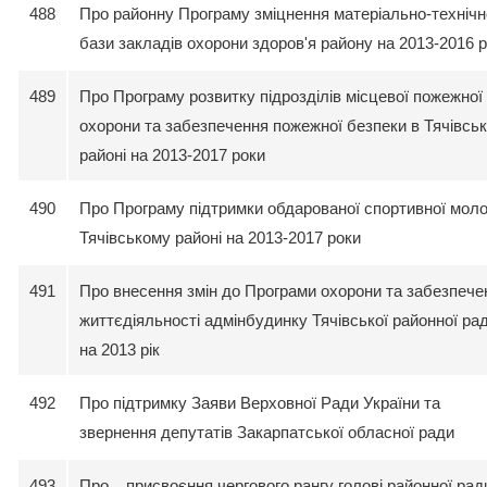
488
Про районну Програму зміцнення матеріально-технічн
бази закладів охорони здоров'я району на 2013-2016 
489
Про Програму розвитку підрозділів місцевої пожежної
охорони та забезпечення пожежної безпеки в Тячівсь
районі на 2013-2017 роки
490
Про Програму підтримки обдарованої спортивної моло
Тячівському районі на 2013-2017 роки
491
Про внесення змін до Програми охорони та забезпече
життєдіяльності адмінбудинку Тячівської районної ра
на 2013 рік
492
Про підтримку Заяви Верховної Ради України та
звернення депутатів Закарпатської обласної ради
493
Про присвоєння чергового рангу голові районної рад