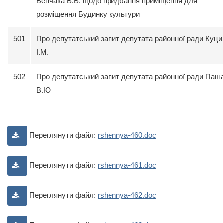
Бенчака В.В. щодо придбання приміщення для
розміщення Будинку культури
501
Про депутатський запит депутата районної ради Куци
І.М.
502
Про депутатський запит депутата районної ради Паш
В.Ю
Переглянути файл:
rshennya-460.doc
Переглянути файл:
rshennya-461.doc
Переглянути файл:
rshennya-462.doc