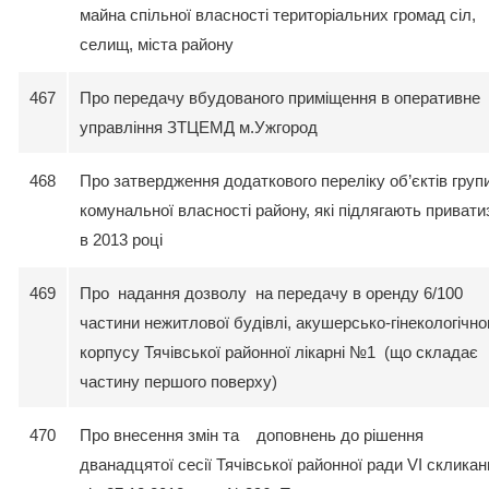
майна спільної власності територіальних громад сіл,
селищ, міста району
467
Про передачу вбудованого приміщення в оперативне
управління ЗТЦЕМД м.Ужгород
468
Про затвердження додаткового переліку об’єктів групи
комунальної власності району, які підлягають приватиз
в 2013 році
469
Про надання дозволу на передачу в оренду 6/100
частини нежитлової будівлі, акушерсько-гінекологічно
корпусу Тячівської районної лікарні №1 (що складає
частину першого поверху)
470
Про внесення змін та доповнень до рішення
дванадцятої сесії Тячівської районної ради VI скликан