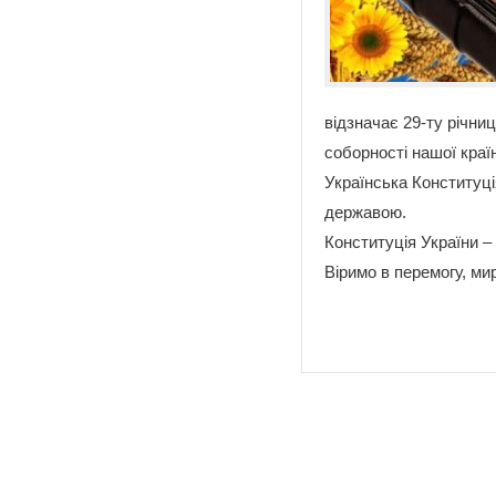
відзначає 29-ту річни
соборності нашої краї
Українська Конституція
державою.
Конституція України –
Віримо в перемогу, мир