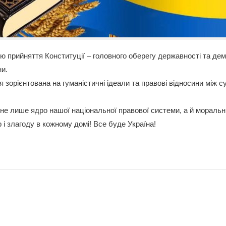
цю прийняття Конституції – головного оберегу державності та демо
ни.
 зорієнтована на гуманістичні ідеали та правові відносини між с
 не лише ядро нашої національної правової системи, а й моральн
 і злагоду в кожному домі! Все буде Україна!