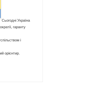
Сьогодні Україна
кратії, гаранту
успільством і
ий орієнтир.